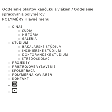
Oddelenie plastov, kaučuku a vlákien / Oddelenie
spracovania polymérov
POLYMÉRY
Hlavné menu
O NÁS
ĽUDIA
HISTÓRIA
GALÉRIA
ŠTÚDIUM
BAKALÁRSKE ŠTÚDIUM
INŽINIERSKE ŠTÚDIUM
DOKTORANDSKÉ ŠTÚDIUM
STREDOŠKOLÁCI
PROJEKTY
PRÍSTROJOVÉ VYBAVENIE
SPOLUPRÁCA
POLYMÉRNA KAVIAREŇ
KONTAKT