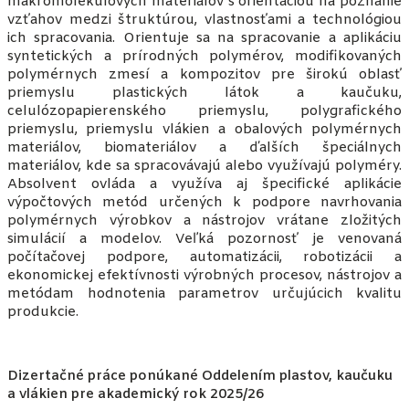
makromolekulových materiálov s orientáciou na poznanie
vzťahov medzi štruktúrou, vlastnosťami a technológiou
ich spracovania. Orientuje sa na spracovanie a aplikáciu
syntetických a prírodných polymérov, modifikovaných
polymérnych zmesí a kompozitov pre širokú oblasť
priemyslu plastických látok a kaučuku,
celulózopapierenského priemyslu, polygrafického
priemyslu, priemyslu vlákien a obalových polymérnych
materiálov, biomateriálov a ďalších špeciálnych
materiálov, kde sa spracovávajú alebo využívajú polyméry.
Absolvent ovláda a využíva aj špecifické aplikácie
výpočtových metód určených k podpore navrhovania
polymérnych výrobkov a nástrojov vrátane zložitých
simulácií a modelov. Veľká pozornosť je venovaná
počítačovej podpore, automatizácii, robotizácii a
ekonomickej efektívnosti výrobných procesov, nástrojov a
metódam hodnotenia parametrov určujúcich kvalitu
produkcie.
Dizertačné práce ponúkané Oddelením plastov, kaučuku
a vlákien pre akademický rok 2025/26